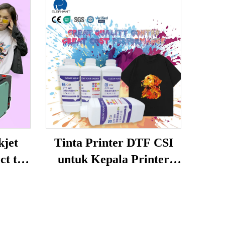
kjet
Tinta Printer DTF CSI
ct to
untuk Kepala Printer
0 A3
Epson L1800 XP60 I3200
er DTF
untuk Sablon Kaos