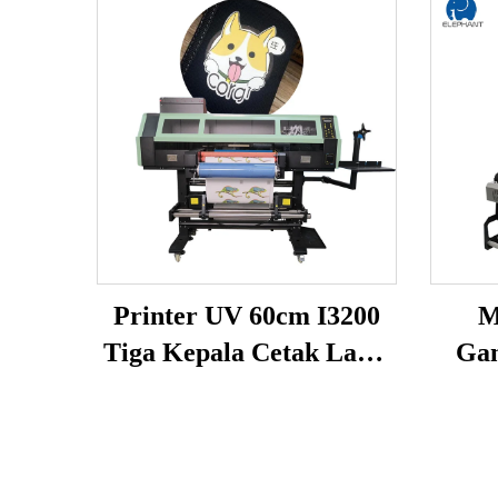
Printer UV 60cm I3200
M
Tiga Kepala Cetak Label
Gan
Kristal Semua dalam Satu
Pri
Printer UV DTF untuk
Cet
Pencetakan Kaca
M