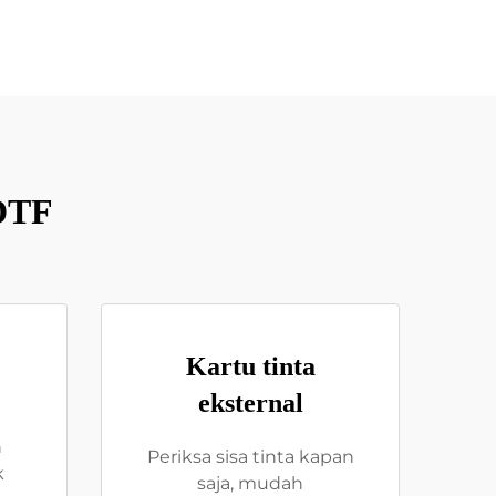
DTF
Kartu tinta
eksternal
n
Periksa sisa tinta kapan
k
saja, mudah