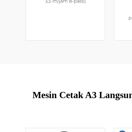
3,5 m/jam 8-pass)
p
Mesin Cetak A3 Langsun