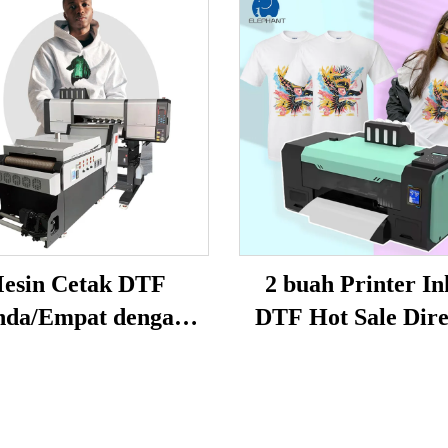
esin Cetak DTF
2 buah Printer In
da/Empat dengan
DTF Hot Sale Dire
nthead I3200 Mesin
Film I1600 XP60
ak Pakaian Katun
Mesin Cetak Print
esin Cetak DTF