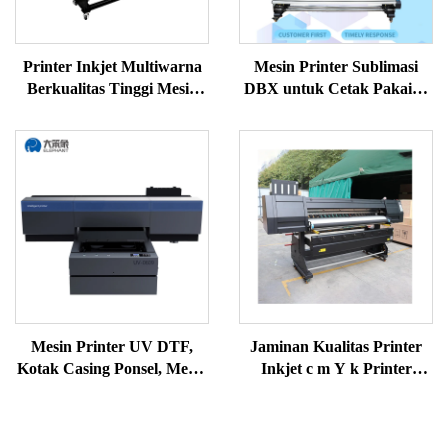
Printer Inkjet Multiwarna
Mesin Printer Sublimasi
Berkualitas Tinggi Mesin
DBX untuk Cetak Pakaian
Printer Sublimasi Printer
Basket L1903 I3200 1,83m
Sublimasi untuk Transfer
Printer Sublimasi Pewarna
Panas
Mesin Printer UV DTF,
Jaminan Kualitas Printer
Kotak Casing Ponsel, Mesin
Inkjet c m Y k Printer
Cetak Gelas, Printer UV
Warna, Mesin Pencetak
DTF, Mesin Cetak Stiker
Kaos, Printer Sublimasi
UV Multiwarna