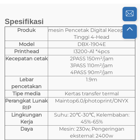
Spesifikasi
Produk
mesin Pencetak Digital Kecepatan
Tinggi 4-Head
Model
DBX-1904E
Printhead
I3200-A1 *4pcs
Kecepatan cetak
2PASS 150m²/jam
3PASS 110m²/jam
4PASS 90m²/jam
Lebar
1.9m
pencetakan
Tipe media
Kertas transfer termal
Perangkat Lunak
Maintop6.0/photoprint/ONYX
RIP
Lingkungan
Suhu: 20℃-30℃, Kelembaban:
Kerja
45%-65%
Daya
Mesin: 230w, Pengeringan
eksternal: 2400w