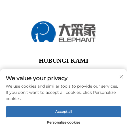
HUBUNGI KAMI
Add: lantai 1, Gedung A01, No. 11 Hanqi Avenue,
Jalan Dalong Guangzhou Guangdong Tiongkok
We value your privacy
Telp:
+86-15119752340
We use cookies and similar tools to provide our services.
If you don't want to accept all cookies, click Personalize
E-Mail:
[email protected]
cookies.
Accept all
Hak Cipta © Guangzhou Elephant Digital Technology
Co., Ltd. -
Kebijakan Privasi
Personalize cookies