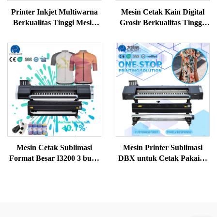
Printer Inkjet Multiwarna
Mesin Cetak Kain Digital
Berkualitas Tinggi Mesin
Grosir Berkualitas Tinggi,
Printer Sublimasi Printer
Printer Sublimasi Pewarna
Sublimasi untuk Transfer
Panas
Mesin Cetak Sublimasi
Mesin Printer Sublimasi
Format Besar I3200 3 buah
DBX untuk Cetak Pakaian
Printhead Mesin Cetak
Basket L1903 I3200 1,83m
Sublimasi Digital CMYK
Printer Sublimasi Pewarna
Otomatis