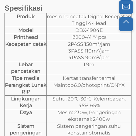
Spesifikasi
Produk
mesin Pencetak Digital Kecepatan
Tinggi 4-Head
Model
DBX-1904E
Printhead
I3200-A1 *4pcs
Kecepatan cetak
2PASS 150m²/jam
3PASS 110m²/jam
4PASS 90m²/jam
Lebar
1.9m
pencetakan
Tipe media
Kertas transfer termal
Perangkat Lunak
Maintop6.0/photoprint/ONYX
RIP
Lingkungan
Suhu: 20℃-30℃, Kelembaban:
Kerja
45%-65%
Daya
Mesin: 230w, Pengeringan
eksternal: 2400w
Sistem
Sistem pengeringan suhu
pengeringan
konstan otomatis