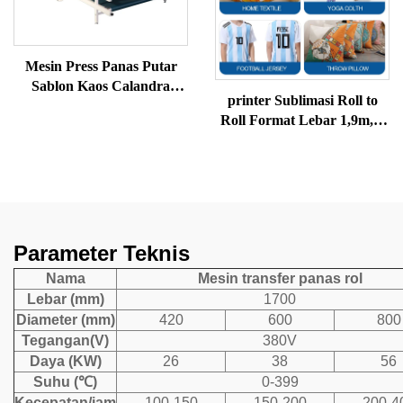
Mesin Press Panas Putar
Sablon Kaos Calandra
printer Sublimasi Roll to
Sublimasi Printer Otomatis
Roll Format Lebar 1,9m, 8
Calandra
Kepala, Harga Kompetitif
Parameter Teknis
Nama
Mesin transfer panas rol
Lebar (mm)
1700
Diameter (mm)
420
600
800
Tegangan(V)
380V
Daya (KW)
26
38
56
Suhu (℃)
0-399
Kecepatan/jam
100-150
150-200
200-4