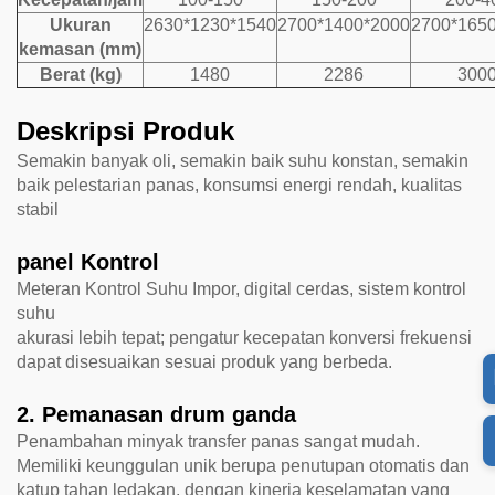
Ukuran
2630*1230*1540
2700*1400*2000
2700*165
kemasan (mm)
Berat (kg)
1480
2286
300
Deskripsi Produk
Semakin banyak oli, semakin baik suhu konstan, semakin
baik pelestarian panas, konsumsi energi rendah, kualitas
stabil
panel Kontrol
Meteran Kontrol Suhu Impor, digital cerdas, sistem kontrol
suhu
akurasi lebih tepat; pengatur kecepatan konversi frekuensi
dapat disesuaikan sesuai produk yang berbeda.
2. Pemanasan drum ganda
Penambahan minyak transfer panas sangat mudah.
Memiliki keunggulan unik berupa penutupan otomatis dan
katup tahan ledakan, dengan kinerja keselamatan yang