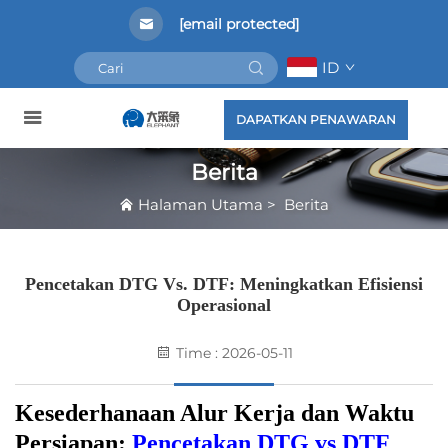
[email protected]
ID
DAPATKAN PENAWARAN
Berita
Halaman Utama
>
Berita
Pencetakan DTG Vs. DTF: Meningkatkan Efisiensi
Operasional
Time : 2026-05-11
Kesederhanaan Alur Kerja dan Waktu
Persiapan:
Pencetakan DTG vs DTF