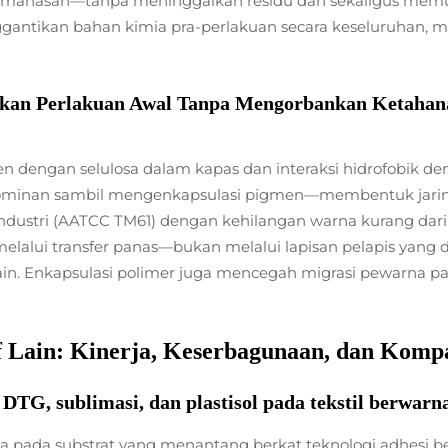
emanasan—tanpa meninggalkan residu dan sekaligus memu
nggantikan bahan kimia pra-perlakuan secara keseluruhan,
an Perlakuan Awal Tanpa Mengorbankan Ketahanan 
n dengan selulosa dalam kapas dan interaksi hidrofobik de
rat dominan sambil mengenkapsulasi pigmen—membentuk ja
n industri (AATCC TM61) dengan kehilangan warna kurang d
melalui transfer panas—bukan melalui lapisan pelapis yan
ain. Enkapsulasi polimer juga mencegah migrasi pewarna pad
 Lain: Kinerja, Keserbagunaan, dan Kompat
DTG, sublimasi, dan plastisol pada tekstil berwarn
nya pada substrat yang menantang berkat teknologi adhesi