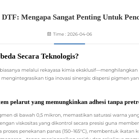
 DTF: Mengapa Sangat Penting Untuk Pen
Time : 2026-04-06
eda Secara Teknologis?
ar biasanya melalui rekayasa kimia eksklusif—menghilangkan
engintegrasikan tiga inovasi sinergis: dispersi pigmen yang 
istem pelarut yang memungkinkan adhesi tanpa pret
igmen di bawah 0,5 mikron, memastikan saturasi warna ya
ngan viskositas yang dikontrol secara presisi guna memben
ama proses penekanan panas (150–165°C), membentuk ikatan ku