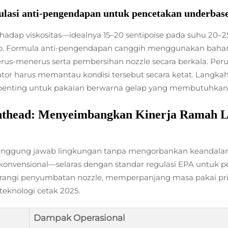
mulasi anti-pengendapan untuk pencetakan underbas
rhadap viskositas—idealnya 15–20 sentipoise pada suhu 
tup. Formula anti-pengendapan canggih menggunakan bah
a terus-menerus serta pembersihan nozzle secara berkala. P
tor harus memantau kondisi tersebut secara ketat. Langkah-
a penting untuk pakaian berwarna gelap yang membutuhka
nthead: Menyeimbangkan Kinerja Ramah L
anggung jawab lingkungan tanpa mengorbankan keandalan. K
onvensional—selaras dengan standar regulasi EPA untuk pen
urangi penyumbatan nozzle, memperpanjang masa pakai pri
teknologi cetak 2025.
Dampak Operasional