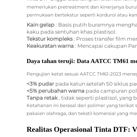
memerlukan pretreatment dan kinerjanya buruk
permukaan bertekstur seperti korduroi atau ka
Kain gelap
: Basis putih buramnya mengha
kaku pada sentuhan khas plastisol.
Tekstur kompleks
: Proses transfer film 
Keakuratan warna
: Mencapai cakupan Pa
Daya tahan teruji: Data AATCC TM61 men
Pengujian ketat sesuai AATCC TM61-2023 menega
<3% pudar
pada katun setelah 50 siklus p
<5% perubahan warna
pada campuran poli
Tanpa retak
, tidak seperti plastisol, yang
Ketahanan ini berasal dari polimer yang terikat
pakaian olahraga, dan tekstil komersial yang me
Realitas Operasional Tinta DTF: Vi