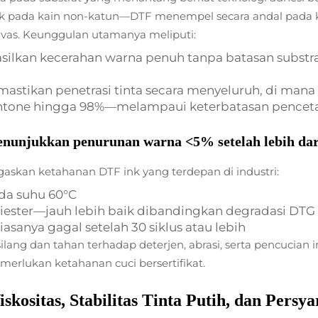
 pada kain non-katun—DTF menempel secara andal pada kat
nvas. Keunggulan utamanya meliputi:
silkan kecerahan warna penuh tanpa batasan substra
memastikan penetrasi tinta secara menyeluruh, di man
ntone hingga 98%—melampaui keterbatasan pencetaka
unjukkan penurunan warna <5% setelah lebih dari 
skan ketahanan DTF ink yang terdepan di industri:
ada suhu 60°C
ester—jauh lebih baik dibandingkan degradasi DTG 
 biasanya gagal setelah 30 siklus atau lebih
 silang dan tahan terhadap deterjen, abrasi, serta pencucia
merlukan ketahanan cuci bersertifikat.
skositas, Stabilitas Tinta Putih, dan Persy