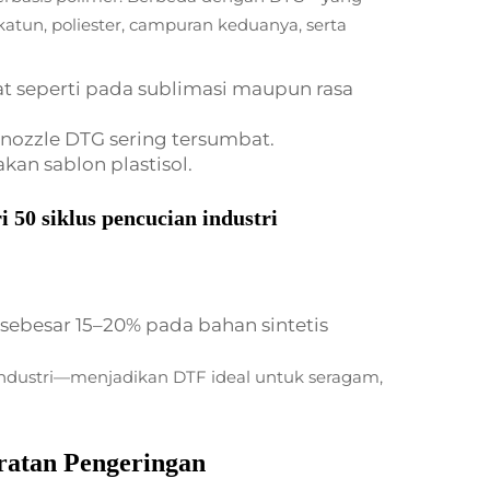
un, poliester, campuran keduanya, serta
t seperti pada sublimasi maupun rasa
a nozzle DTG sering tersumbat.
n sablon plastisol.
50 siklus pencucian industri
sebesar 15–20% pada bahan sintetis
n industri—menjadikan DTF ideal untuk seragam,
aratan Pengeringan