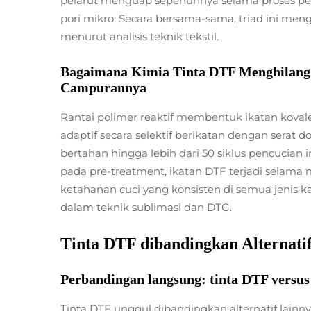
pelarut menguap sepenuhnya selama proses p
pori mikro. Secara bersama-sama, triad ini me
menurut analisis teknik tekstil.
Bagaimana Kimia Tinta DTF Menghilangk
Campurannya
Rantai polimer reaktif membentuk ikatan kovale
adaptif secara selektif berikatan dengan se
bertahan hingga lebih dari 50 siklus pencucia
pada pre-treatment, ikatan DTF terjadi
selama
ketahanan cuci yang konsisten di semua jenis k
dalam teknik sublimasi dan DTG.
Tinta DTF dibandingkan Alternatif
Perbandingan langsung: tinta DTF versus 
Tinta DTF unggul dibandingkan alternatif lain