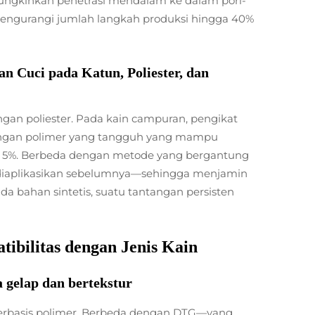
ngkinkan penetrasi mendalam ke dalam pori-
 mengurangi jumlah langkah produksi hingga 40%
Cuci pada Katun, Poliester, dan
ngan poliester. Pada kain campuran, pengikat
ringan polimer yang tangguh yang mampu
ari 5%. Berbeda dengan metode yang bergantung
g diaplikasikan sebelumnya—sehingga menjamin
a bahan sintetis, suatu tantangan persisten
ibilitas dengan Jenis Kain
a gelap dan bertekstur
 berbasis polimer. Berbeda dengan DTG—yang