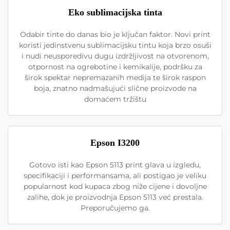
Eko sublimacijska tinta
Odabir tinte do danas bio je ključan faktor. Novi print
koristi jedinstvenu sublimacijsku tintu koja brzo osuši
i nudi neusporedivu dugu izdržljivost na otvorenom,
otpornost na ogrebotine i kemikalije, podršku za
širok spektar nepremazanih medija te širok raspon
boja, znatno nadmašujući slične proizvode na
domaćem tržištu
Epson I3200
Gotovo isti kao Epson 5113 print glava u izgledu,
specifikaciji i performansama, ali postigao je veliku
popularnost kod kupaca zbog niže cijene i dovoljne
zalihe, dok je proizvodnja Epson 5113 već prestala.
Preporučujemo ga.