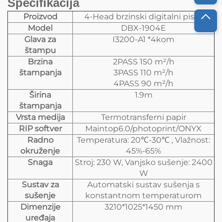
Specifikacija
Proizvod
4-Head brzinski digitalni pisač
Model
DBX-1904E
Glava za
I3200-A1 *4kom
štampu
Brzina
2PASS 150 m²/h
štampanja
3PASS 110 m²/h
4PASS 90 m²/h
Širina
1.9m
štampanja
Vrsta medija
Termotransferni papir
RIP softver
Maintop6.0/photoprint/ONYX
Radno
Temperatura: 20℃-30℃ , Vlažnost:
okruženje
45%-65%
Snaga
Stroj: 230 W, Vanjsko sušenje: 2400
W
Sustav za
Automatski sustav sušenja s
sušenje
konstantnom temperaturom
Dimenzije
3210*1025*1450 mm
uređaja