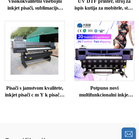
Visokokvalitetni višebojni
UV DTF printer, stroj za
inkjet pisači, sublimacijski
ispis kutija za mobitele, stroj
pisač, sublimacijski pisač za
za ispis šalica, UV DTF
prijenos topline
printer, višebojni UV
printer za ispis naljepnica
Pisači s jamstvom kvalitete,
Potpuno novi
inkjet pisači c m Y k pisači u
multifunkcionalni inkjet
boji, stroj za ispis majica,
pisači visoke kvalitete
sublimacijski pisač
digitalni pisač pisač s
bojama za sublimaciju
velikog formata