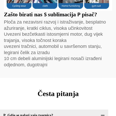
Zašto birati nas
sublimacija
pisač?
S
P
Ploča za nezavisni razvoj i istraživanje, besplatno
ažuriranje, kratki ciklus, visoka učinkovitost
Uvezeni bezčetkasti istosmjerni motor, dug vijek
trajanja, visoka točnost koraka
uvezeni tračnici, automobil u savršenom stanju,
legirani čelik za izradu
10 cm debeli aluminijski legirani nosači izrađeni
odjednom, dugotrajni
Česta pitanja
P. Gdje se nalazi vaša tvornica?