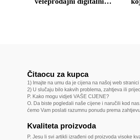
veleprodajni digitalni
ko
stroj za tisak na tkanine,
I18
sublimacijski pisač za
bojenje
Čitaocu za kupca
1) Imajte na umu da je cijena na našoj web stranici 
2) U slučaju bilo kakvih problema, zahtjeva ili prij
P. Kako mogu vidjeti VAŠE CIJENE?
O. Da biste pogledali naše cijene i naručili kod nas
ćemo Vam poslati razumnu ponudu prema zahtjevu
Kvaliteta proizvoda
P. Jesu li svi artikli izrađeni od proizvoda visoke kv