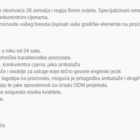
e obuhvaća 28 zemalja i regija širom svijeta. Specijalizirani smo
 konkurentnim cijenama.
vode vašeg brenda (ispisati vaše grafičke elemente na proizvod
 u roku od 24 sata.
ehničke karakteristike proizvoda.
ke, konkurentna cijena, jaka ambalaža
če i osoblje za usluge koje tečno govore engleski jezik
logotipa na proizvodu, moguća je prilagodba ambalaže i drugi
zvoju te jake sposobnosti za izradu ODM projekata.
se osigurala visoka kvaliteta.
a.
će.