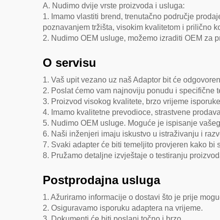
A. Nudimo dvije vrste proizvoda i usluga:
1. Imamo vlastiti brend, trenutačno područje prodaj
poznavanjem tržišta, visokim kvalitetom i prilično
2. Nudimo OEM usluge, možemo izraditi OEM za proiz
O servisu
1. Vaš upit vezano uz naš Adaptor bit će odgovoren
2. Poslat ćemo vam najnoviju ponudu i specifične t
3. Proizvod visokog kvalitete, brzo vrijeme isporu
4. Imamo kvalitetne prevodioce, strastvene prodava
5. Nudimo OEM usluge. Moguće je ispisanje vašeg 
6. Naši inženjeri imaju iskustvo u istraživanju i ra
7. Svaki adapter će biti temeljito provjeren kako bi 
8. Pružamo detaljne izvještaje o testiranju proizvod
Postprodajna usluga
1. Ažuriramo informacije o dostavi što je prije mogu
2. Osiguravamo isporuku adaptera na vrijeme.
3. Dokumenti će biti poslani točno i brzo.