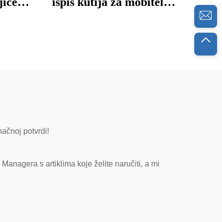
jice,
ispis kutija za mobitele,
matski
stroj za ispis šalica, UV
ra
DTF printer, višebojni UV
printer za ispis naljepnica
načnoj potvrdi!
Managera s artiklima koje želite naručiti, a mi