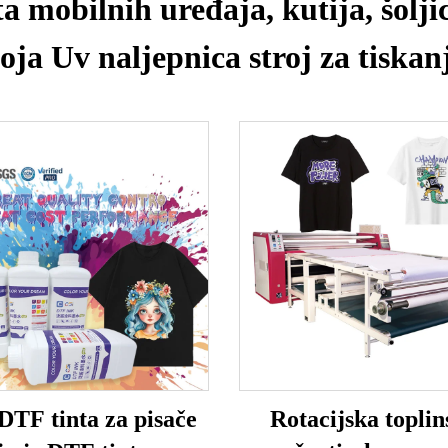
ta mobilnih uređaja, kutija, šoljic
oja Uv naljepnica stroj za tiskan
DTF tinta za pisače
Rotacijska toplin