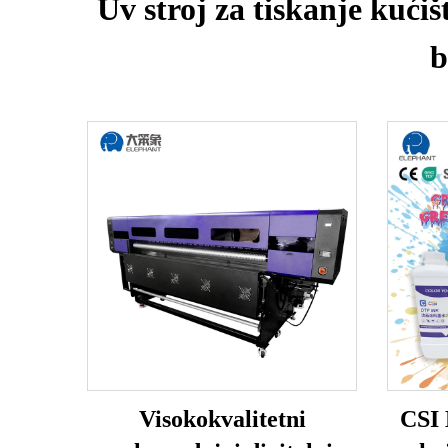
Uv stroj za tiskanje kućiš
b
Visokokvalitetni
CSI 