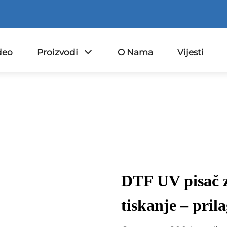
deo
Proizvodi
O Nama
Vijesti
DTF UV pisač za
tiskanje – pri