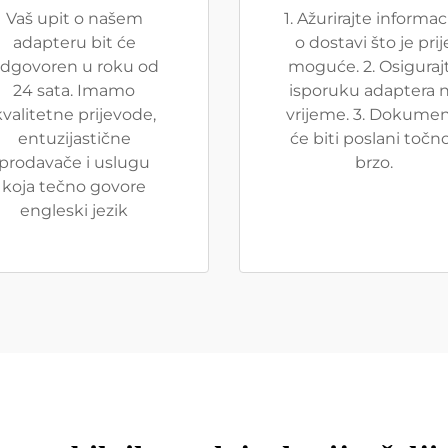
Vaš upit o našem
1. Ažurirajte informac
adapteru bit će
o dostavi što je prij
dgovoren u roku od
moguće. 2. Osiguraj
24 sata. Imamo
isporuku adaptera 
kvalitetne prijevode,
vrijeme. 3. Dokumen
entuzijastične
će biti poslani točno
prodavače i uslugu
brzo.
koja tečno govore
engleski jezik