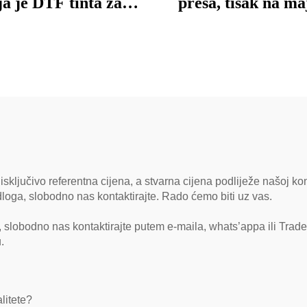
ja je DTF tinta za
preša, tisak na ma
00/I3200/4720/1805
sublimacijski auto
printer Caland
isključivo referentna cijena, a stvarna cijena podliježe našoj ko
edloga, slobodno nas kontaktirajte. Rado ćemo biti uz vas.
, slobodno nas kontaktirajte putem e-maila, whats’appa ili Trade 
.
alitete?