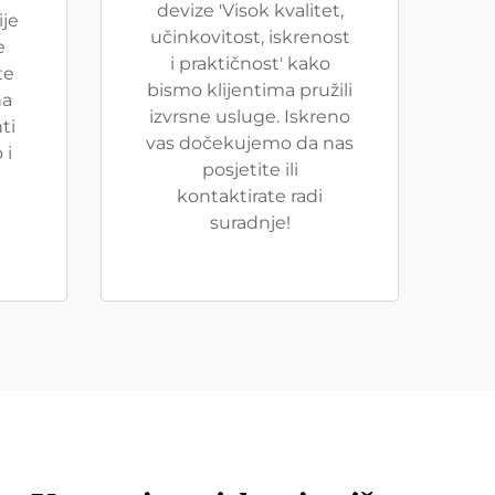
devize 'Visok kvalitet,
ije
učinkovitost, iskrenost
e
i praktičnost' kako
te
bismo klijentima pružili
na
izvrsne usluge. Iskreno
ti
vas dočekujemo da nas
 i
posjetite ili
kontaktirate radi
suradnje!