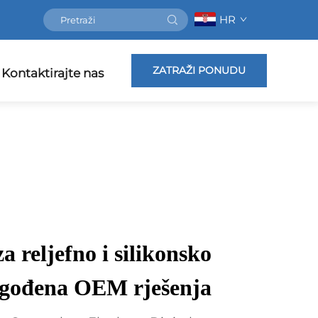
HR
ZATRAŽI PONUDU
Kontaktirajte nas
 reljefno i silikonsko
lagođena OEM rješenja