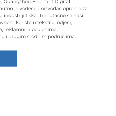
, Guangzhou Elephant Digital
enutno je vodeći proizvođač opreme za
oj industriji tiska. Trenutačno se naši
avnom koriste u tekstilu, odjeći,
a, reklamnim poklonima,
nu i drugim srodnim područjima.
U