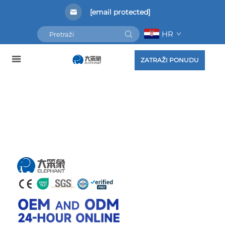
[email protected]
HR
ZATRAŽI PONUDU