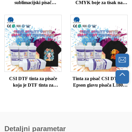
sublimacijski pisač
CMYK boje za tisak na
veleprodaja za tisak s
tkanini toplinskim
prijenosom topline
prijenosom 1L po boci
CSI DTF tinta za pisače
Tinta za pisač CSI DTF za
koja je DTF tinta za
Epson glavu pisača L1800
I1800/I3200/4720/1805
XP60 I3200, tisak na majice
Detaljni parametar