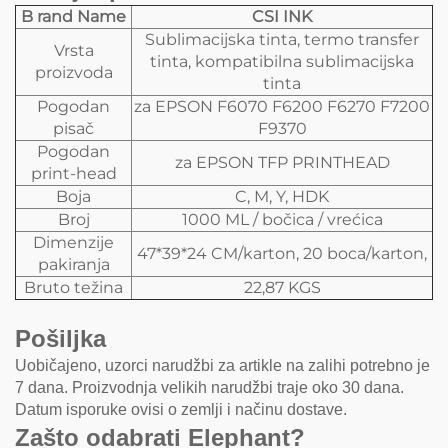
B
rand Name
CSI INK
Sublimacijska tinta, termo transfer
Vrsta
tinta, kompatibilna sublimacijska
proizvoda
tinta
Pogodan
za EPSON F6070 F6200 F6270 F7200
pisač
F9370
Pogodan
za EPSON TFP PRINTHEAD
print-head
Boja
C, M, Y, HDK
Broj
1000 ML / bočica / vrećica
Dimenzije
47*39*24 CM/karton, 20 boca/karton,
pakiranja
Bruto težina
22,87 KGS
Pošiljka
Uobičajeno, uzorci narudžbi za artikle na zalihi potrebno je
7 dana. Proizvodnja velikih narudžbi traje oko 30 dana.
Datum isporuke ovisi o zemlji i načinu dostave.
Zašto odabrati Elephant?