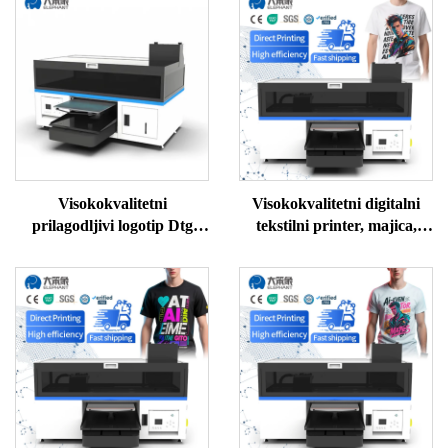
Visokokvalitetni
Visokokvalitetni digitalni
prilagodljivi logotip Dtg
tekstilni printer, majica,
pisač za majice, stroj za
džemper, polo, svila, vuna,
tisak A3 Dtg pisač za odjeću
pamuk, stroj za DTG
printer, cijena