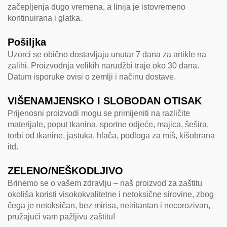
začepljenja dugo vremena, a linija je istovremeno
kontinuirana i glatka.
Pošiljka
Uzorci se obično dostavljaju unutar 7 dana za artikle na
zalihi. Proizvodnja velikih narudžbi traje oko 30 dana.
Datum isporuke ovisi o zemlji i načinu dostave.
VIŠENAMJENSKO I SLOBODAN OTISAK
Prijenosni proizvodi mogu se primijeniti na različite
materijale, poput tkanina, sportne odjeće, majica, šešira,
torbi od tkanine, jastuka, hlača, podloga za miš, kišobrana
itd.
ZELENO/NEŠKODLJIVO
Brinemo se o vašem zdravlju – naš proizvod za zaštitu
okoliša koristi visokokvalitetne i netoksične sirovine, zbog
čega je netoksičan, bez mirisa, neiritantan i necorozivan,
pružajući vam pažljivu zaštitu!