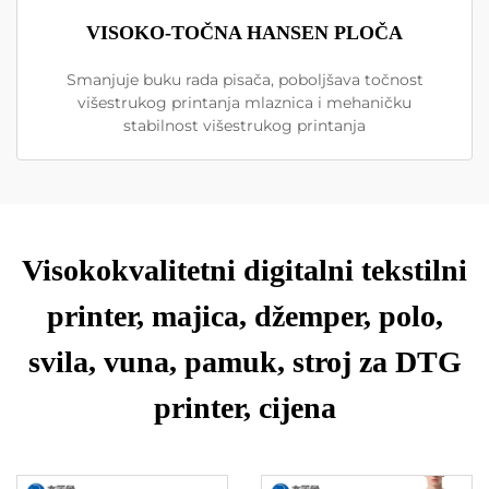
VISOKO-TOČNA HANSEN PLOČA
Smanjuje buku rada pisača, poboljšava točnost
višestrukog printanja mlaznica i mehaničku
stabilnost višestrukog printanja
Visokokvalitetni digitalni tekstilni
printer, majica, džemper, polo,
svila, vuna, pamuk, stroj za DTG
printer, cijena