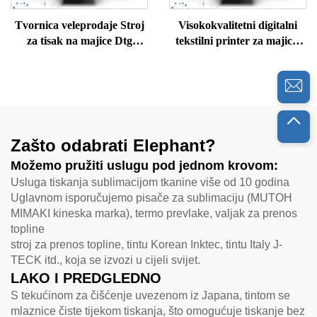
Tvornica veleprodaje Stroj
Visokokvalitetni digitalni
za tisak na majice Dtg
tekstilni printer za majice,
Printer Stroj za tisak na
džempere, polo majice,
majice Dtg Printer Cijena
svilene vune, pamučne
stroja za tisak na majice Dtg
majice A3 formata
Printer
Zašto odabrati Elephant?
Možemo pružiti uslugu pod jednom krovom:
Usluga tiskanja sublimacijom tkanine više od 10 godina
Uglavnom isporučujemo pisače za sublimaciju (MUTOH
MIMAKI kineska marka), termo prevlake, valjak za prenos
topline
stroj za prenos topline, tintu Korean Inktec, tintu Italy J-
TECK itd., koja se izvozi u cijeli svijet.
LAKO I PREDGLEDNO
S tekućinom za čišćenje uvezenom iz Japana, tintom se
mlaznice čiste tijekom tiskanja, što omogućuje tiskanje bez