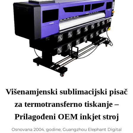
Višenamjenski sublimacijski pisač
za termotransferno tiskanje –
Prilagođeni OEM inkjet stroj
Osnovana 2004. godine, Guangzhou Elephant Digital