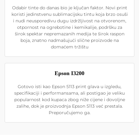
Odabir tinte do danas bio je ključan faktor. Novi print
koristi jedinstvenu sublimacijsku tintu koja brzo osuši
i nudi neusporedivu dugu izdržljivost na otvorenom,
otpornost na ogrebotine i kemikalije, podršku za
širok spektar nepremazanih medija te širok raspon
boja, znatno nadmašujući slične proizvode na
domaćem tržištu
Epson I3200
Gotovo isti kao Epson 5113 print glava u izgledu,
specifikaciji i performansama, ali postigao je veliku
popularnost kod kupaca zbog niže cijene i dovoljne
zalihe, dok je proizvodnja Epson 5113 već prestala.
Preporučujemo ga.