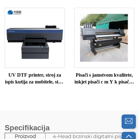
za tisak na tkanine,
glave za ispis, CMYK
sublimacijski pisač za
automatski digitalni
bojenje
sublimacijski tisak
UV DTF printer, stroj za
Pisači s jamstvom kvalitete,
ispis kutija za mobitele, stroj
inkjet pisači c m Y k pisači u
za ispis šalica, UV DTF
boji, stroj za ispis majica,
printer, višebojni UV
sublimacijski pisač
printer za ispis naljepnica
Specifikacija
Proizvod
4-Head brzinski digitalni pisač