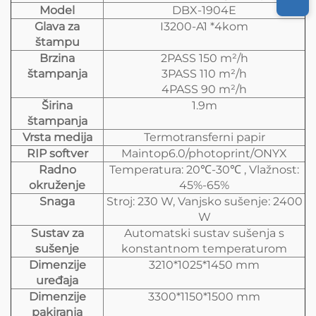
Model
DBX-1904E
Glava za
I3200-A1 *4kom
štampu
Brzina
2PASS 150 m²/h
štampanja
3PASS 110 m²/h
4PASS 90 m²/h
Širina
1.9m
štampanja
Vrsta medija
Termotransferni papir
RIP softver
Maintop6.0/photoprint/ONYX
Radno
Temperatura: 20℃-30℃ , Vlažnost:
okruženje
45%-65%
Snaga
Stroj: 230 W, Vanjsko sušenje: 2400
W
Sustav za
Automatski sustav sušenja s
sušenje
konstantnom temperaturom
Dimenzije
3210*1025*1450 mm
uređaja
Dimenzije
3300*1150*1500 mm
pakiranja