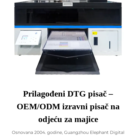
Prilagođeni DTG pisač –
OEM/ODM izravni pisač na
odjeću za majice
Osnovana 2004. godine, Guangzhou Elephant Digital