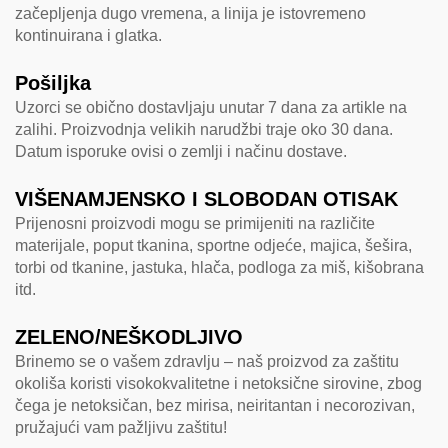
začepljenja dugo vremena, a linija je istovremeno
kontinuirana i glatka.
Pošiljka
Uzorci se obično dostavljaju unutar 7 dana za artikle na
zalihi. Proizvodnja velikih narudžbi traje oko 30 dana.
Datum isporuke ovisi o zemlji i načinu dostave.
VIŠENAMJENSKO I SLOBODAN OTISAK
Prijenosni proizvodi mogu se primijeniti na različite
materijale, poput tkanina, sportne odjeće, majica, šešira,
torbi od tkanine, jastuka, hlača, podloga za miš, kišobrana
itd.
ZELENO/NEŠKODLJIVO
Brinemo se o vašem zdravlju – naš proizvod za zaštitu
okoliša koristi visokokvalitetne i netoksične sirovine, zbog
čega je netoksičan, bez mirisa, neiritantan i necorozivan,
pružajući vam pažljivu zaštitu!