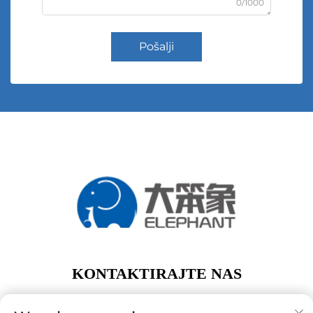
0/1000
Pošalji
KONTAKTIRAJTE NAS
Add: 1. kat, zgrada A01, br. 11 Hanqi Avenue, Dalong