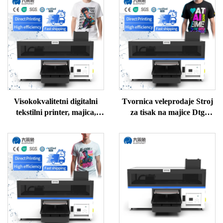
Visokokvalitetni digitalni
Tvornica veleprodaje Stroj
tekstilni printer, majica,
za tisak na majice Dtg
džemper, polo, svila, vuna,
Printer Stroj za tisak na
pamuk, stroj za DTG
majice Dtg Printer Cijena
printer, cijena
stroja za tisak na majice Dtg
Printer