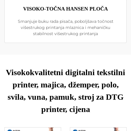
VISOKO-TOČNA HANSEN PLOČA
Smanjuje buku rada pisača, poboljšava točnost
višestrukog printanja mlaznica i mehaničku
stabilnost višestrukog printanja
Visokokvalitetni digitalni tekstilni
printer, majica, džemper, polo,
svila, vuna, pamuk, stroj za DTG
printer, cijena