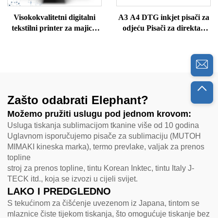
Visokokvalitetni digitalni
A3 A4 DTG inkjet pisači za
tekstilni printer za majice,
odjeću Pisači za direktan
džempere, polo majice,
ispis na odjeću
svilene vune, pamučne
majice A3 formata
Zašto odabrati Elephant?
Možemo pružiti uslugu pod jednom krovom:
Usluga tiskanja sublimacijom tkanine više od 10 godina
Uglavnom isporučujemo pisače za sublimaciju (MUTOH
MIMAKI kineska marka), termo prevlake, valjak za prenos
topline
stroj za prenos topline, tintu Korean Inktec, tintu Italy J-
TECK itd., koja se izvozi u cijeli svijet.
LAKO I PREDGLEDNO
S tekućinom za čišćenje uvezenom iz Japana, tintom se
mlaznice čiste tijekom tiskanja, što omogućuje tiskanje bez