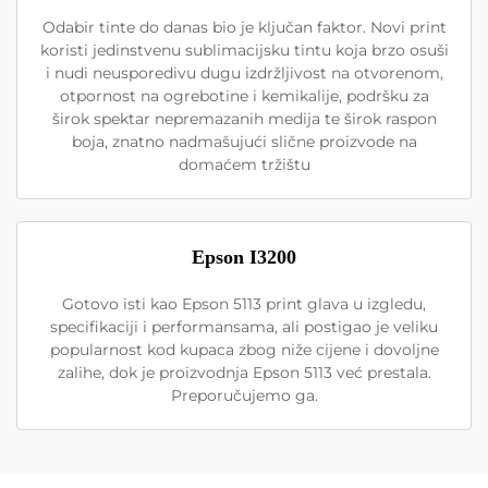
Odabir tinte do danas bio je ključan faktor. Novi print
koristi jedinstvenu sublimacijsku tintu koja brzo osuši
i nudi neusporedivu dugu izdržljivost na otvorenom,
otpornost na ogrebotine i kemikalije, podršku za
širok spektar nepremazanih medija te širok raspon
boja, znatno nadmašujući slične proizvode na
domaćem tržištu
Epson I3200
Gotovo isti kao Epson 5113 print glava u izgledu,
specifikaciji i performansama, ali postigao je veliku
popularnost kod kupaca zbog niže cijene i dovoljne
zalihe, dok je proizvodnja Epson 5113 već prestala.
Preporučujemo ga.