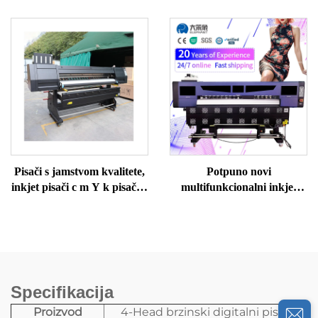
za tisak na tkanine,
za ispis šalica, UV DTF
sublimacijski pisač za
printer, višebojni UV
bojenje
printer za ispis naljepnica
Pisači s jamstvom kvalitete,
Potpuno novi
inkjet pisači c m Y k pisači u
multifunkcionalni inkjet
boji, stroj za ispis majica,
pisači visoke kvalitete
sublimacijski pisač
digitalni pisač pisač s
bojama za sublimaciju
velikog formata
Specifikacija
Proizvod
4-Head brzinski digitalni pisač