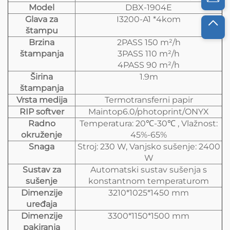
Model
DBX-1904E
Glava za
I3200-A1 *4kom
štampu
Brzina
2PASS 150 m²/h
štampanja
3PASS 110 m²/h
4PASS 90 m²/h
Širina
1.9m
štampanja
Vrsta medija
Termotransferni papir
RIP softver
Maintop6.0/photoprint/ONYX
Radno
Temperatura: 20℃-30℃ , Vlažnost:
okruženje
45%-65%
Snaga
Stroj: 230 W, Vanjsko sušenje: 2400
W
Sustav za
Automatski sustav sušenja s
sušenje
konstantnom temperaturom
Dimenzije
3210*1025*1450 mm
uređaja
Dimenzije
3300*1150*1500 mm
pakiranja