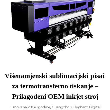
Višenamjenski sublimacijski pisač
za termotransferno tiskanje –
Prilagođeni OEM inkjet stroj
Osnovana 2004. godine, Guangzhou Elephant Digital