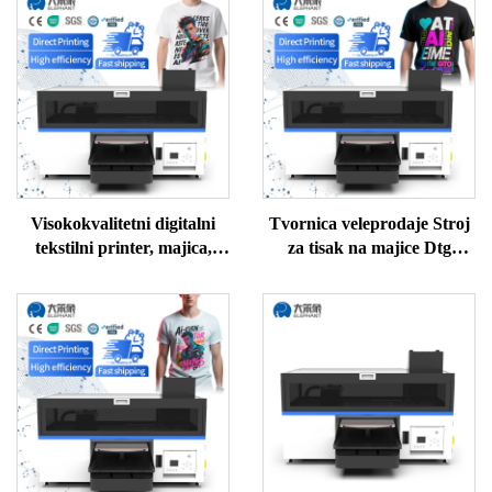
Visokokvalitetni digitalni
Tvornica veleprodaje Stroj
tekstilni printer, majica,
za tisak na majice Dtg
džemper, polo, svila, vuna,
Printer Stroj za tisak na
pamuk, stroj za DTG
majice Dtg Printer Cijena
printer, cijena
stroja za tisak na majice Dtg
Printer