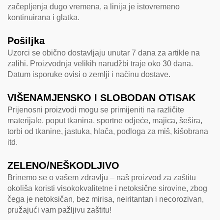
začepljenja dugo vremena, a linija je istovremeno
kontinuirana i glatka.
Pošiljka
Uzorci se obično dostavljaju unutar 7 dana za artikle na
zalihi. Proizvodnja velikih narudžbi traje oko 30 dana.
Datum isporuke ovisi o zemlji i načinu dostave.
VIŠENAMJENSKO I SLOBODAN OTISAK
Prijenosni proizvodi mogu se primijeniti na različite
materijale, poput tkanina, sportne odjeće, majica, šešira,
torbi od tkanine, jastuka, hlača, podloga za miš, kišobrana
itd.
ZELENO/NEŠKODLJIVO
Brinemo se o vašem zdravlju – naš proizvod za zaštitu
okoliša koristi visokokvalitetne i netoksične sirovine, zbog
čega je netoksičan, bez mirisa, neiritantan i necorozivan,
pružajući vam pažljivu zaštitu!