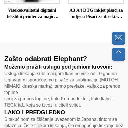
Visokokvalitetni digitalni
A3 A4 DTG inkjet pisači za
tekstilni printer za majice,
odjeću Pisači za direktan
džempere, polo majice,
ispis na odjeću
svilene vune, pamučne
majice A3 formata
Zašto odabrati Elephant?
Možemo pružiti uslugu pod jednom krovom:
Usluga tiskanja sublimacijom tkanine više od 10 godina
Uglavnom isporučujemo pisače za sublimaciju (MUTOH
MIMAKI kineska marka), termo prevlake, valjak za prenos
topline
stroj za prenos topline, tintu Korean Inktec, tintu Italy J-
TECK itd., koja se izvozi u cijeli svijet.
LAKO I PREDGLEDNO
S tekućinom za čišćenje uvezenom iz Japana, tintom se
mlaznice čiste tijekom tiskanja, što omogućuje tiskanje bez