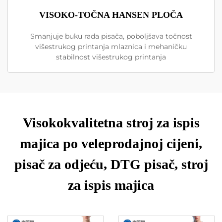
VISOKO-TOČNA HANSEN PLOČA
Smanjuje buku rada pisača, poboljšava točnost
višestrukog printanja mlaznica i mehaničku
stabilnost višestrukog printanja
Visokokvalitetna stroj za ispis
majica po veleprodajnoj cijeni,
pisač za odjeću, DTG pisač, stroj
za ispis majica