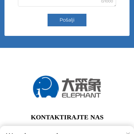
0/1000
Pošalji
KONTAKTIRAJTE NAS
Add: 1. kat, zgrada A01, br. 11 Hanqi Avenue, Dalong