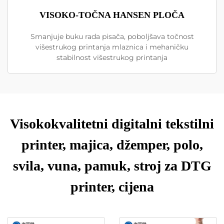
VISOKO-TOČNA HANSEN PLOČA
Smanjuje buku rada pisača, poboljšava točnost
višestrukog printanja mlaznica i mehaničku
stabilnost višestrukog printanja
Visokokvalitetni digitalni tekstilni
printer, majica, džemper, polo,
svila, vuna, pamuk, stroj za DTG
printer, cijena