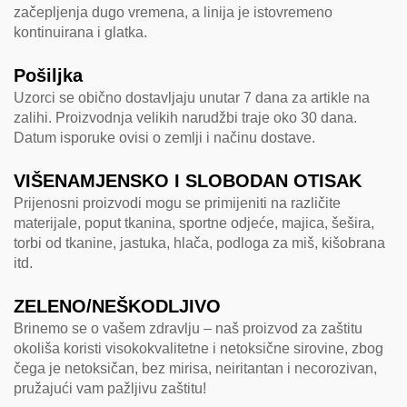
začepljenja dugo vremena, a linija je istovremeno
kontinuirana i glatka.
Pošiljka
Uzorci se obično dostavljaju unutar 7 dana za artikle na
zalihi. Proizvodnja velikih narudžbi traje oko 30 dana.
Datum isporuke ovisi o zemlji i načinu dostave.
VIŠENAMJENSKO I SLOBODAN OTISAK
Prijenosni proizvodi mogu se primijeniti na različite
materijale, poput tkanina, sportne odjeće, majica, šešira,
torbi od tkanine, jastuka, hlača, podloga za miš, kišobrana
itd.
ZELENO/NEŠKODLJIVO
Brinemo se o vašem zdravlju – naš proizvod za zaštitu
okoliša koristi visokokvalitetne i netoksične sirovine, zbog
čega je netoksičan, bez mirisa, neiritantan i necorozivan,
pružajući vam pažljivu zaštitu!