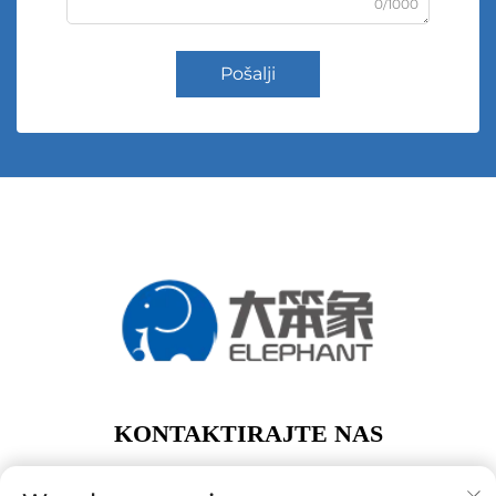
0/1000
Pošalji
KONTAKTIRAJTE NAS
Add: 1. kat, zgrada A01, br. 11 Hanqi Avenue, Dalong