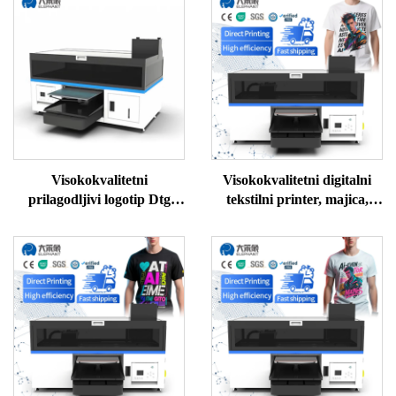
Visokokvalitetni
Visokokvalitetni digitalni
prilagodljivi logotip Dtg
tekstilni printer, majica,
pisač za majice, stroj za
džemper, polo, svila, vuna,
tisak A3 Dtg pisač za odjeću
pamuk, stroj za DTG
printer, cijena