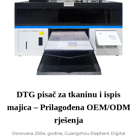
DTG pisač za tkaninu i ispis
majica – Prilagođena OEM/ODM
rješenja
Osnovana 2004. godine, Guangzhou Elephant Digital