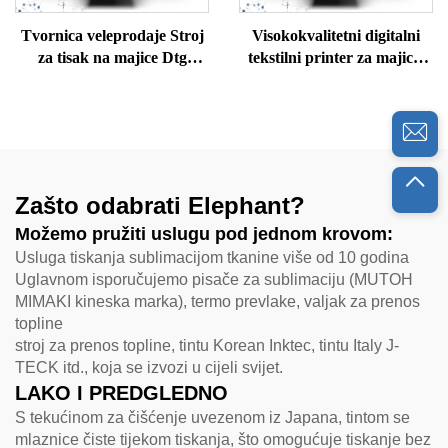
Tvornica veleprodaje Stroj
Visokokvalitetni digitalni
za tisak na majice Dtg
tekstilni printer za majice,
Printer Stroj za tisak na
džempere, polo majice,
majice Dtg Printer Cijena
svilene vune, pamučne
stroja za tisak na majice Dtg
majice A3 formata
Printer
Zašto odabrati Elephant?
Možemo pružiti uslugu pod jednom krovom:
Usluga tiskanja sublimacijom tkanine više od 10 godina
Uglavnom isporučujemo pisače za sublimaciju (MUTOH
MIMAKI kineska marka), termo prevlake, valjak za prenos
topline
stroj za prenos topline, tintu Korean Inktec, tintu Italy J-
TECK itd., koja se izvozi u cijeli svijet.
LAKO I PREDGLEDNO
S tekućinom za čišćenje uvezenom iz Japana, tintom se
mlaznice čiste tijekom tiskanja, što omogućuje tiskanje bez