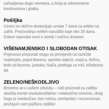
začepljenja dugo vremena, a linija je istovremeno
kontinuirana i glatka.
Pošiljka
Uzorci se obično dostavljaju unutar 7 dana za artikle na
zalihi. Proizvodnja velikih narudžbi traje oko 30 dana.
Datum isporuke ovisi o zemlji i načinu dostave.
VIŠENAMJENSKO I SLOBODAN OTISAK
Prijenosni proizvodi mogu se primijeniti na različite
materijale, poput tkanina, sportne odjeće, majica, šešira,
torbi od tkanine, jastuka, hlača, podloga za miš, kišobrana
itd.
ZELENO/NEŠKODLJIVO
Brinemo se o vašem zdravlju – naš proizvod za zaštitu
okoliša koristi visokokvalitetne i netoksične sirovine, zbog
čega je netoksičan, bez mirisa, neiritantan i necorozivan,
pružajući vam pažljivu zaštitu!