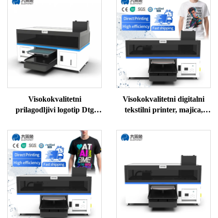
Visokokvalitetni
Visokokvalitetni digitalni
prilagodljivi logotip Dtg
tekstilni printer, majica,
pisač za majice, stroj za
džemper, polo, svila, vuna,
tisak A3 Dtg pisač za odjeću
pamuk, stroj za DTG
printer, cijena