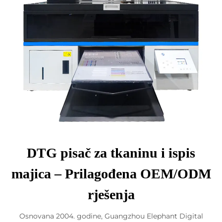
DTG pisač za tkaninu i ispis
majica – Prilagođena OEM/ODM
rješenja
Osnovana 2004. godine, Guangzhou Elephant Digital