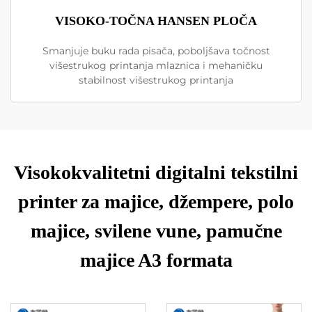
VISOKO-TOČNA HANSEN PLOČA
Smanjuje buku rada pisača, poboljšava točnost
višestrukog printanja mlaznica i mehaničku
stabilnost višestrukog printanja
Visokokvalitetni digitalni tekstilni
printer za majice, džempere, polo
majice, svilene vune, pamučne
majice A3 formata