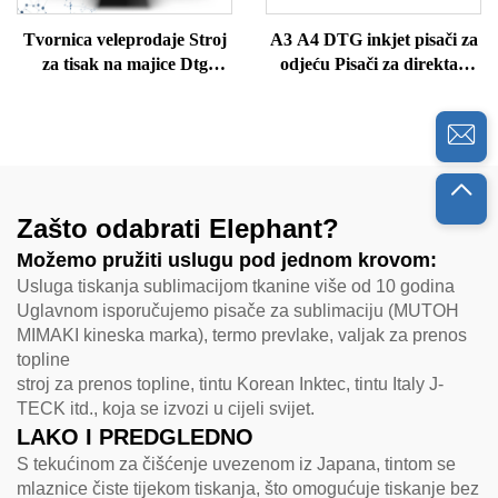
Tvornica veleprodaje Stroj
A3 A4 DTG inkjet pisači za
za tisak na majice Dtg
odjeću Pisači za direktan
Printer Stroj za tisak na
ispis na odjeću
majice Dtg Printer Cijena
stroja za tisak na majice Dtg
Printer
Zašto odabrati Elephant?
Možemo pružiti uslugu pod jednom krovom:
Usluga tiskanja sublimacijom tkanine više od 10 godina
Uglavnom isporučujemo pisače za sublimaciju (MUTOH
MIMAKI kineska marka), termo prevlake, valjak za prenos
topline
stroj za prenos topline, tintu Korean Inktec, tintu Italy J-
TECK itd., koja se izvozi u cijeli svijet.
LAKO I PREDGLEDNO
S tekućinom za čišćenje uvezenom iz Japana, tintom se
mlaznice čiste tijekom tiskanja, što omogućuje tiskanje bez