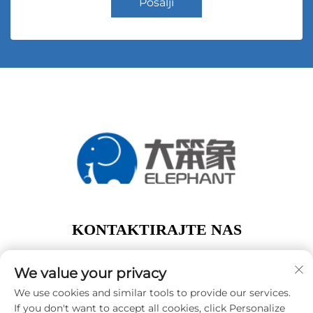
Pošalji
KONTAKTIRAJTE NAS
Add: 1. kat, zgrada A01, br. 11 Hanqi Avenue, Dalong
Street Guangzhou Guangdong Kina
We value your privacy
Tel:
+86-15119752340
We use cookies and similar tools to provide our services.
If you don't want to accept all cookies, click Personalize
E-mail:
[email protected]