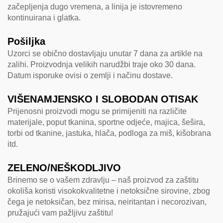
začepljenja dugo vremena, a linija je istovremeno
kontinuirana i glatka.
Pošiljka
Uzorci se obično dostavljaju unutar 7 dana za artikle na
zalihi. Proizvodnja velikih narudžbi traje oko 30 dana.
Datum isporuke ovisi o zemlji i načinu dostave.
VIŠENAMJENSKO I SLOBODAN OTISAK
Prijenosni proizvodi mogu se primijeniti na različite
materijale, poput tkanina, sportne odjeće, majica, šešira,
torbi od tkanine, jastuka, hlača, podloga za miš, kišobrana
itd.
ZELENO/NEŠKODLJIVO
Brinemo se o vašem zdravlju – naš proizvod za zaštitu
okoliša koristi visokokvalitetne i netoksične sirovine, zbog
čega je netoksičan, bez mirisa, neiritantan i necorozivan,
pružajući vam pažljivu zaštitu!