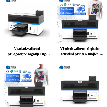
Visokokvalitetni
Visokokvalitetni digitalni
prilagodljivi logotip Dtg
tekstilni printer, majica,
pisač za majice, stroj za
džemper, polo, svila, vuna,
tisak A3 Dtg pisač za odjeću
pamuk, stroj za DTG
printer, cijena