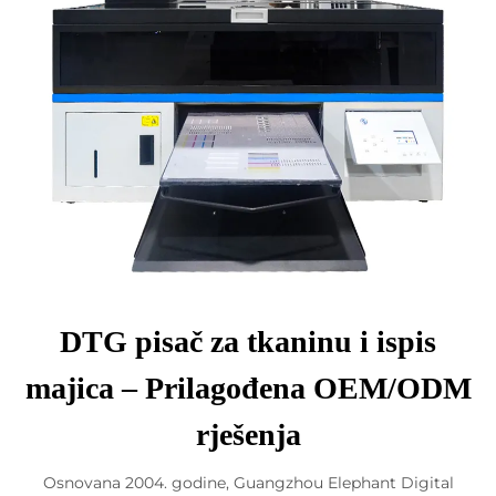
DTG pisač za tkaninu i ispis
majica – Prilagođena OEM/ODM
rješenja
Osnovana 2004. godine, Guangzhou Elephant Digital