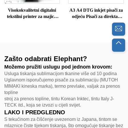
Visokokvalitetni digitalni
A3 A4 DTG inkjet pisači za
tekstilni printer za majice,
odjeću Pisači za direktan
džempere, polo majice,
ispis na odjeću
svilene vune, pamučne
majice A3 formata
Zašto odabrati Elephant?
Možemo pružiti uslugu pod jednom krovom:
Usluga tiskanja sublimacijom tkanine više od 10 godina
Uglavnom isporučujemo pisače za sublimaciju (MUTOH
MIMAKI kineska marka), termo prevlake, valjak za prenos
topline
stroj za prenos topline, tintu Korean Inktec, tintu Italy J-
TECK itd., koja se izvozi u cijeli svijet.
LAKO I PREDGLEDNO
S tekućinom za čišćenje uvezenom iz Japana, tintom se
mlaznice čiste tijekom tiskanja, što omogućuje tiskanje bez