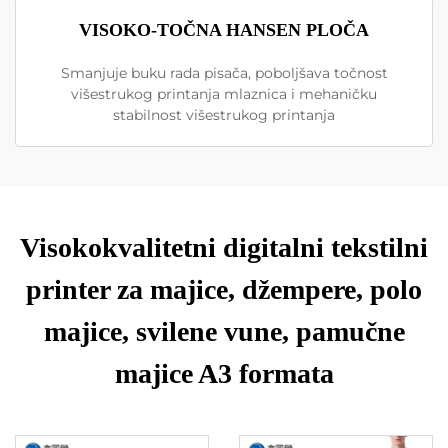
VISOKO-TOČNA HANSEN PLOČA
Smanjuje buku rada pisača, poboljšava točnost
višestrukog printanja mlaznica i mehaničku
stabilnost višestrukog printanja
Visokokvalitetni digitalni tekstilni
printer za majice, džempere, polo
majice, svilene vune, pamučne
majice A3 formata