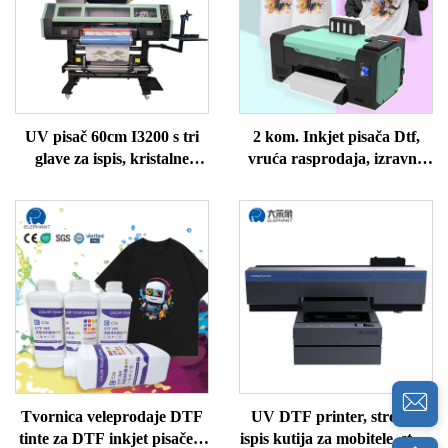
UV pisač 60cm I3200 s tri
2 kom. Inkjet pisača Dtf,
glave za ispis, kristalne
vruća rasprodaja, izravno
etikete, sve u jednom UV
na film, I1600 Xp600 A3 Dtf
DTF pisač za ispis na
pisač, stroj za ispis
staklokeramičko-akrilno
staklo
Tvornica veleprodaje DTF
UV DTF printer, stroj za
tinte za DTF inkjet pisače u
ispis kutija za mobitele, stroj