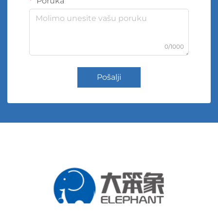
Poruka
0/1000
Pošalji