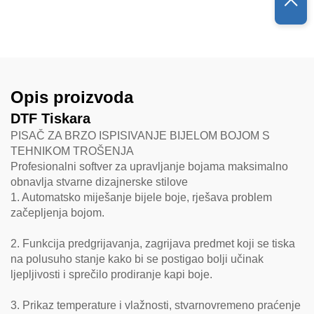
CMYK i bijeloj boji
za ispis šalica, UV DTF
printer, višebojni UV
printer za ispis naljepnica
Opis proizvoda
DTF Tiskara
PISAČ ZA BRZO ISPISIVANJE BIJELOM BOJOM S
TEHNIKOM TROŠENJA
Profesionalni softver za upravljanje bojama maksimalno
obnavlja stvarne dizajnerske stilove
1. Automatsko miješanje bijele boje, rješava problem
začepljenja bojom.
2. Funkcija predgrijavanja, zagrijava predmet koji se tiska
na polusuho stanje kako bi se postigao bolji učinak
ljepljivosti i sprečilo prodiranje kapi boje.
3. Prikaz temperature i vlažnosti, stvarnovremeno praćenje