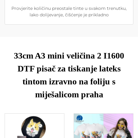
Provjerite količinu preostale tinte u svakom trenutku,
lako dolijevanje, čišćenje je prikladno
33cm A3 mini veličina 2 I1600
DTF pisač za tiskanje lateks
tintom izravno na foliju s
miješalicom praha