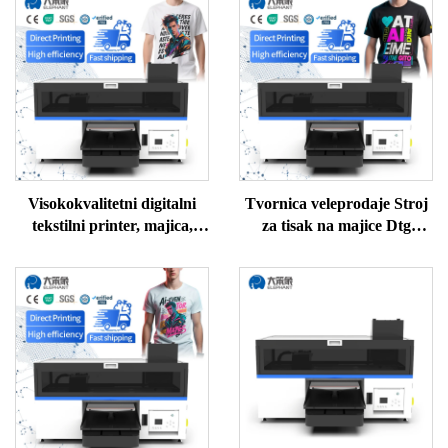
Visokokvalitetni digitalni
Tvornica veleprodaje Stroj
tekstilni printer, majica,
za tisak na majice Dtg
džemper, polo, svila, vuna,
Printer Stroj za tisak na
pamuk, stroj za DTG
majice Dtg Printer Cijena
printer, cijena
stroja za tisak na majice Dtg
Printer