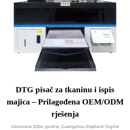
DTG pisač za tkaninu i ispis
majica – Prilagođena OEM/ODM
rješenja
Osnovana 2004. godine, Guangzhou Elephant Digital