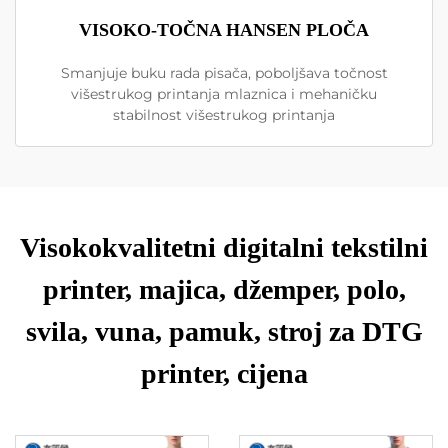
VISOKO-TOČNA HANSEN PLOČA
Smanjuje buku rada pisača, poboljšava točnost
višestrukog printanja mlaznica i mehaničku
stabilnost višestrukog printanja
Visokokvalitetni digitalni tekstilni
printer, majica, džemper, polo,
svila, vuna, pamuk, stroj za DTG
printer, cijena