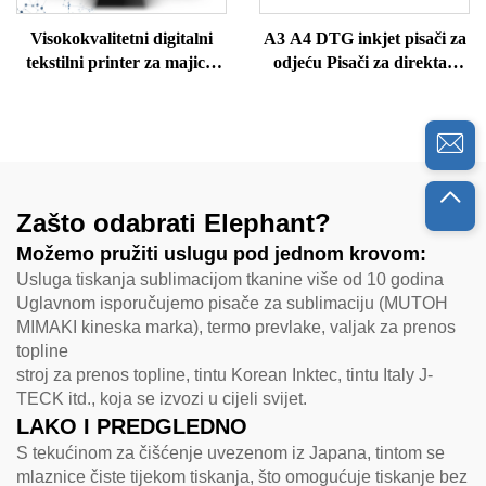
Visokokvalitetni digitalni
A3 A4 DTG inkjet pisači za
tekstilni printer za majice,
odjeću Pisači za direktan
džempere, polo majice,
ispis na odjeću
svilene vune, pamučne
majice A3 formata
Zašto odabrati Elephant?
Možemo pružiti uslugu pod jednom krovom:
Usluga tiskanja sublimacijom tkanine više od 10 godina
Uglavnom isporučujemo pisače za sublimaciju (MUTOH
MIMAKI kineska marka), termo prevlake, valjak za prenos
topline
stroj za prenos topline, tintu Korean Inktec, tintu Italy J-
TECK itd., koja se izvozi u cijeli svijet.
LAKO I PREDGLEDNO
S tekućinom za čišćenje uvezenom iz Japana, tintom se
mlaznice čiste tijekom tiskanja, što omogućuje tiskanje bez