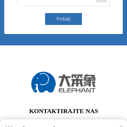
0/1000
Pošalji
KONTAKTIRAJTE NAS
Add: 1. kat, zgrada A01, br. 11 Hanqi Avenue, Dalong