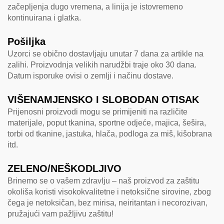
začepljenja dugo vremena, a linija je istovremeno
kontinuirana i glatka.
Pošiljka
Uzorci se obično dostavljaju unutar 7 dana za artikle na
zalihi. Proizvodnja velikih narudžbi traje oko 30 dana.
Datum isporuke ovisi o zemlji i načinu dostave.
VIŠENAMJENSKO I SLOBODAN OTISAK
Prijenosni proizvodi mogu se primijeniti na različite
materijale, poput tkanina, sportne odjeće, majica, šešira,
torbi od tkanine, jastuka, hlača, podloga za miš, kišobrana
itd.
ZELENO/NEŠKODLJIVO
Brinemo se o vašem zdravlju – naš proizvod za zaštitu
okoliša koristi visokokvalitetne i netoksične sirovine, zbog
čega je netoksičan, bez mirisa, neiritantan i necorozivan,
pružajući vam pažljivu zaštitu!