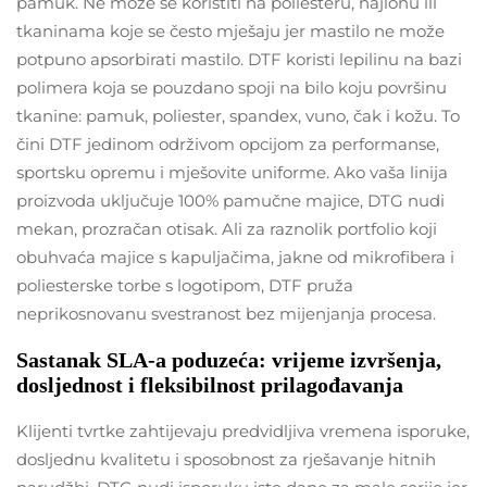
pamuk. Ne može se koristiti na poliesteru, najlonu ili
tkaninama koje se često mješaju jer mastilo ne može
potpuno apsorbirati mastilo. DTF koristi lepilinu na bazi
polimera koja se pouzdano spoji na bilo koju površinu
tkanine: pamuk, poliester, spandex, vuno, čak i kožu. To
čini DTF jedinom održivom opcijom za performanse,
sportsku opremu i mješovite uniforme. Ako vaša linija
proizvoda uključuje 100% pamučne majice, DTG nudi
mekan, prozračan otisak. Ali za raznolik portfolio koji
obuhvaća majice s kapuljačima, jakne od mikrofibera i
poliesterske torbe s logotipom, DTF pruža
neprikosnovanu svestranost bez mijenjanja procesa.
Sastanak SLA-a poduzeća: vrijeme izvršenja,
dosljednost i fleksibilnost prilagođavanja
Klijenti tvrtke zahtijevaju predvidljiva vremena isporuke,
dosljednu kvalitetu i sposobnost za rješavanje hitnih