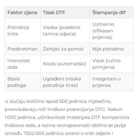
Faktor cijene
Tisak DTF
Štampanja dtf
Uzmerno
Potrošnja
Visoka (posebno
(efikasan
tinte
tamna odjeća)
prijenos)
Predtretman
Zahtjev za pomoć
Nije potrebno
Intenzitet
Visok (ručno
Nizak (automatski)
rada
primjena)
Bijela
Ugrađeni (visoka
Integrirani u
podloga
potrošnja tinte)
prijenos
U slučaju količine ispod 500 jedinica mjesečno,
preovladavaju niži troškovi postavljanja DTG. Nakon
1.000 jedinica, učinkovitost materijala DTF kompenzira
troškove rada, a razina ravnopravnosti obično se javlja
između 7502.000 jedinica ovisno o vrsti odjeće i