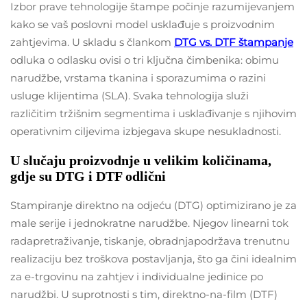
Izbor prave tehnologije štampe počinje razumijevanjem
kako se vaš poslovni model usklađuje s proizvodnim
zahtjevima. U skladu s člankom
DTG vs. DTF štampanje
odluka o odlasku ovisi o tri ključna čimbenika: obimu
narudžbe, vrstama tkanina i sporazumima o razini
usluge klijentima (SLA). Svaka tehnologija služi
različitim tržišnim segmentima i usklađivanje s njihovim
operativnim ciljevima izbjegava skupe nesukladnosti.
U slučaju proizvodnje u velikim količinama,
gdje su DTG i DTF odlični
Stampiranje direktno na odjeću (DTG) optimizirano je za
male serije i jednokratne narudžbe. Njegov linearni tok
radapretraživanje, tiskanje, obradnjapodržava trenutnu
realizaciju bez troškova postavljanja, što ga čini idealnim
za e-trgovinu na zahtjev i individualne jedinice po
narudžbi. U suprotnosti s tim, direktno-na-film (DTF)