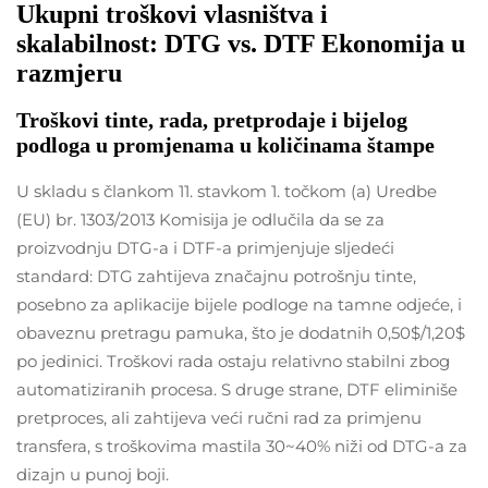
Ukupni troškovi vlasništva i
skalabilnost: DTG vs. DTF Ekonomija u
razmjeru
Troškovi tinte, rada, pretprodaje i bijelog
podloga u promjenama u količinama štampe
U skladu s člankom 11. stavkom 1. točkom (a) Uredbe
(EU) br. 1303/2013 Komisija je odlučila da se za
proizvodnju DTG-a i DTF-a primjenjuje sljedeći
standard: DTG zahtijeva značajnu potrošnju tinte,
posebno za aplikacije bijele podloge na tamne odjeće, i
obaveznu pretragu pamuka, što je dodatnih 0,50$/1,20$
po jedinici. Troškovi rada ostaju relativno stabilni zbog
automatiziranih procesa. S druge strane, DTF eliminiše
pretproces, ali zahtijeva veći ručni rad za primjenu
transfera, s troškovima mastila 30~40% niži od DTG-a za
dizajn u punoj boji.