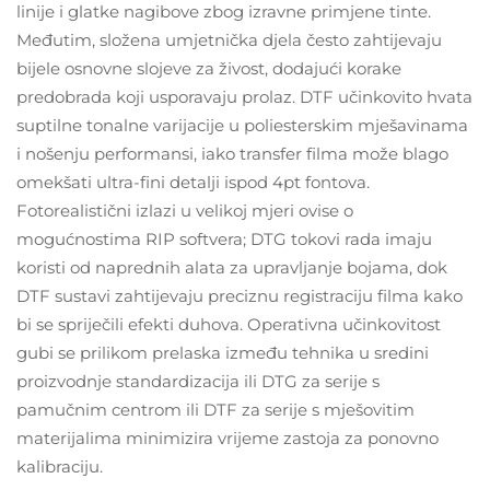
linije i glatke nagibove zbog izravne primjene tinte.
Međutim, složena umjetnička djela često zahtijevaju
bijele osnovne slojeve za živost, dodajući korake
predobrada koji usporavaju prolaz. DTF učinkovito hvata
suptilne tonalne varijacije u poliesterskim mješavinama
i nošenju performansi, iako transfer filma može blago
omekšati ultra-fini detalji ispod 4pt fontova.
Fotorealistični izlazi u velikoj mjeri ovise o
mogućnostima RIP softvera; DTG tokovi rada imaju
koristi od naprednih alata za upravljanje bojama, dok
DTF sustavi zahtijevaju preciznu registraciju filma kako
bi se spriječili efekti duhova. Operativna učinkovitost
gubi se prilikom prelaska između tehnika u sredini
proizvodnje standardizacija ili DTG za serije s
pamučnim centrom ili DTF za serije s mješovitim
materijalima minimizira vrijeme zastoja za ponovno
kalibraciju.