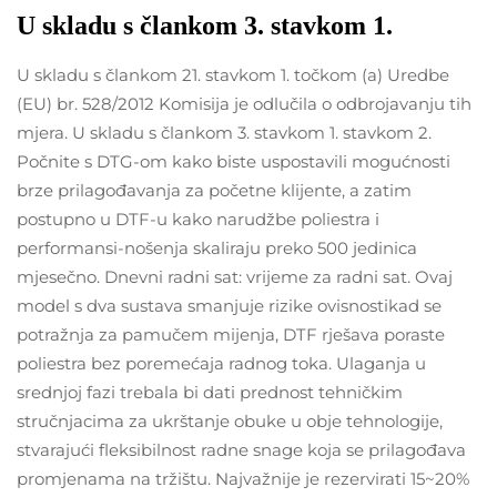
U skladu s člankom 3. stavkom 1.
U skladu s člankom 21. stavkom 1. točkom (a) Uredbe
(EU) br. 528/2012 Komisija je odlučila o odbrojavanju tih
mjera. U skladu s člankom 3. stavkom 1. stavkom 2.
Počnite s DTG-om kako biste uspostavili mogućnosti
brze prilagođavanja za početne klijente, a zatim
postupno u DTF-u kako narudžbe poliestra i
performansi-nošenja skaliraju preko 500 jedinica
mjesečno. Dnevni radni sat: vrijeme za radni sat. Ovaj
model s dva sustava smanjuje rizike ovisnostikad se
potražnja za pamučem mijenja, DTF rješava poraste
poliestra bez poremećaja radnog toka. Ulaganja u
srednjoj fazi trebala bi dati prednost tehničkim
stručnjacima za ukrštanje obuke u obje tehnologije,
stvarajući fleksibilnost radne snage koja se prilagođava
promjenama na tržištu. Najvažnije je rezervirati 15~20%