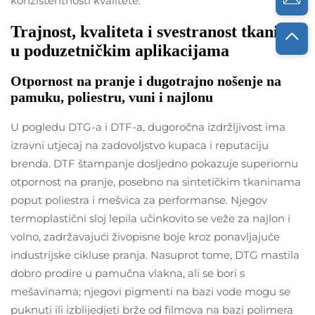
konzistentnosti kvalitete.
Trajnost, kvaliteta i svestranost tkanine
u poduzetničkim aplikacijama
Otpornost na pranje i dugotrajno nošenje na
pamuku, poliestru, vuni i najlonu
U pogledu DTG-a i DTF-a, dugoročna izdržljivost ima
izravni utjecaj na zadovoljstvo kupaca i reputaciju
brenda. DTF štampanje dosljedno pokazuje superiornu
otpornost na pranje, posebno na sintetičkim tkaninama
poput poliestra i mešvica za performanse. Njegov
termoplastični sloj lepila učinkovito se veže za najlon i
volno, zadržavajući živopisne boje kroz ponavljajuće
industrijske cikluse pranja. Nasuprot tome, DTG mastila
dobro prodire u pamučna vlakna, ali se bori s
mešavinama; njegovi pigmenti na bazi vode mogu se
puknuti ili izblijedjeti brže od filmova na bazi polimera