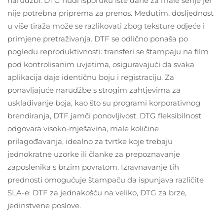
narudžbi. DTG nudi isporuku iste dane za male serije jer
nije potrebna priprema za prenos. Međutim, dosljednost
u više tiraža može se razlikovati zbog teksture odjeće i
primjene pretraživanja. DTF se odlično ponaša po
pogledu reproduktivnosti: transferi se štampaju na film
pod kontrolisanim uvjetima, osiguravajući da svaka
aplikacija daje identičnu boju i registraciju. Za
ponavljajuće narudžbe s strogim zahtjevima za
usklađivanje boja, kao što su programi korporativnog
brendiranja, DTF jamči ponovljivost. DTG fleksibilnost
odgovara visoko-mješavina, male količine
prilagođavanja, idealno za tvrtke koje trebaju
jednokratne uzorke ili članke za prepoznavanje
zaposlenika s brzim povratom. Izravnavanje tih
prednosti omogućuje štampaču da ispunjava različite
SLA-e: DTF za jednakošću na veliko, DTG za brze,
jedinstvene poslove.