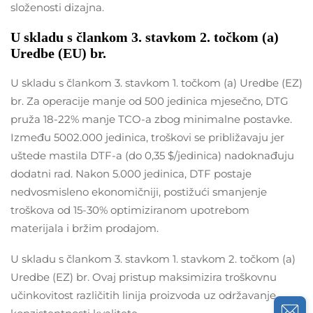
složenosti dizajna.
U skladu s člankom 3. stavkom 2. točkom (a)
Uredbe (EU) br.
U skladu s člankom 3. stavkom 1. točkom (a) Uredbe (EZ)
br. Za operacije manje od 500 jedinica mjesečno, DTG
pruža 18-22% manje TCO-a zbog minimalne postavke.
Između 5002.000 jedinica, troškovi se približavaju jer
uštede mastila DTF-a (do 0,35 $/jedinica) nadoknađuju
dodatni rad. Nakon 5.000 jedinica, DTF postaje
nedvosmisleno ekonomičniji, postižući smanjenje
troškova od 15-30% optimiziranom upotrebom
materijala i bržim prodajom.
U skladu s člankom 3. stavkom 1. stavkom 2. točkom (a)
Uredbe (EZ) br. Ovaj pristup maksimizira troškovnu
učinkovitost različitih linija proizvoda uz održavanje