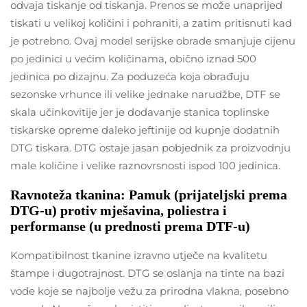
odvaja tiskanje od tiskanja. Prenos se može unaprijed
tiskati u velikoj količini i pohraniti, a zatim pritisnuti kad
je potrebno. Ovaj model serijske obrade smanjuje cijenu
po jedinici u većim količinama, obično iznad 500
jedinica po dizajnu. Za poduzeća koja obrađuju
sezonske vrhunce ili velike jednake narudžbe, DTF se
skala učinkovitije jer je dodavanje stanica toplinske
tiskarske opreme daleko jeftinije od kupnje dodatnih
DTG tiskara. DTG ostaje jasan pobjednik za proizvodnju
male količine i velike raznovrsnosti ispod 100 jedinica.
Ravnoteža tkanina: Pamuk (prijateljski prema
DTG-u) protiv mješavina, poliestra i
performanse (u prednosti prema DTF-u)
Kompatibilnost tkanine izravno utječe na kvalitetu
štampe i dugotrajnost. DTG se oslanja na tinte na bazi
vode koje se najbolje vežu za prirodna vlakna, posebno