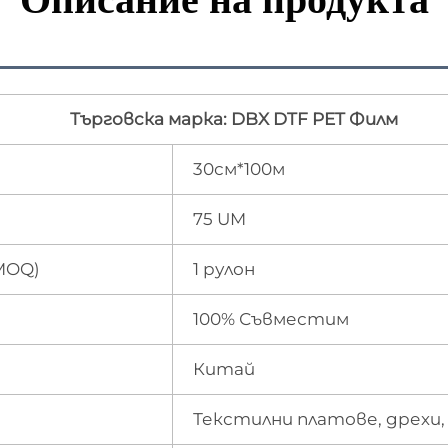
Търговска марка: DBX DTF PET Филм
30см*100м
75 UM
MOQ)
1 рулон
100% Съвместим
Китай
Текстилни платове, дрехи, 