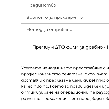
Предимство
Времето за прехвърляне
Метод за отриване
Премиум ДТФ филм за дребно - 
Усетете ненадминато представяне с на
професионалното печатане върху плат 
доставчик, предлагаме цени директно 
качеството, което го прави идеален из
оптимизиране на операционните разход
различни приложения – от производство