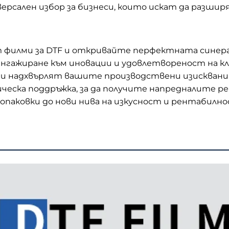
ерсален избор за бизнеси, които искат да разшир
 филми за DTF и откривайте перфектната синерг
ангажиране към иновации и удовлетвореност на к
о и надхвърлят вашите производствени изискван
ическа поддръжка, за да получите напредналите 
опаковки до нови нива на изкусност и рентабилно