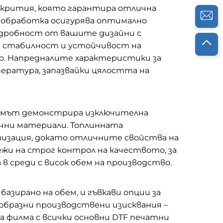
окрития, която гарантира отлична
 обработка осигурява оптимално
подробност от вашите дизайни с
а стабилност и устойчивост на
ер. Напредналите характеристики за
ература, запазвайки цялостта на
филмът демонстрира изключителна
ъчни материали. Топлинната
низация, докато отличните свойства на
жи на строг контрол на качеството, за
в среди с висок обем на производство.
азирано на обем, и гъвкави опции за
ообразни производствени изисквания –
 филма с всички основни DTF печатни