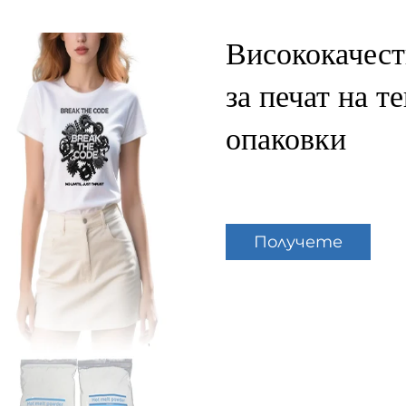
Висококачест
за печат на т
опаковки
Получете
оферта