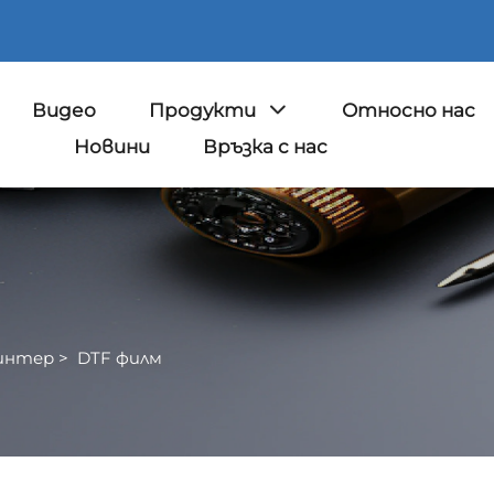
Видео
Продукти
Относно нас
Новини
Връзка с нас
интер
>
DTF филм