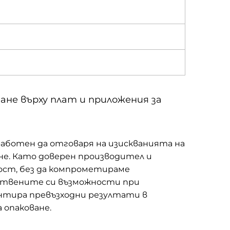
ане върху плат и приложения за
аботен да отговаря на изискванията на
не. Като доверен производител и
ост, без да компрометираме
дствените си възможности при
нтира превъзходни резултати в
 опаковане.