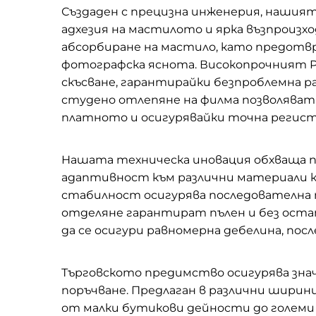
Създаден с прецизна инженерия, нашия
адхезия на мастилото и ярка възпроиз
абсорбиране на мастило, като предотвр
фотографска яснота. Високопрочният P
скъсване, гарантирайки безпроблемна 
студено отлепяне на филма позволяват
платното и осигурявайки точна регист
Нашата техническа иновация обхваща п
адаптивност към различни материали к
стабилност осигурява последователна 
отделяне гарантират пълен и без оста
да се осигури равномерна дебелина, по
Търговското предимство осигурява значи
поръчване. Предлаган в различни ширин
от малки бутикови дейности до големи