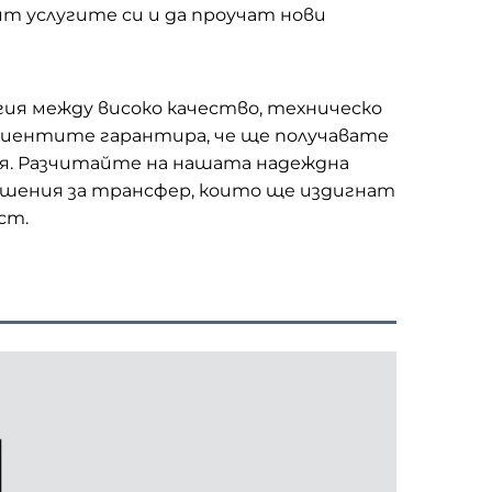
ят услугите си и да проучат нови
ия между високо качество, техническо
лиентите гарантира, че ще получавате
ия. Разчитайте на нашата надеждна
решения за трансфер, които ще издигнат
ст.