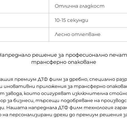
Отлична гладкост
10-15 секунди
Лесно отлепване
Напреднало решение за професионално печат
трансферно опаковане
шия премиум ДТФ филм за дребно, специално разр
и иновативни приложения за трансферно опакова
от завода, които осигуряват изключителна стойн
бор за бизнеси, търсещи подобряване на произво
и. Нашата напреднала ДТФ филм технология гара
 на персонализирани дрехи до премиум решения за