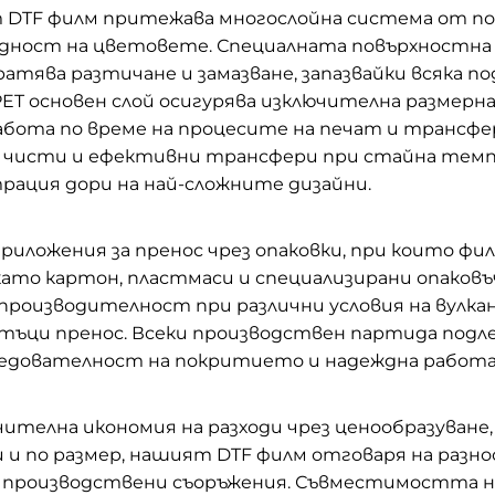
т DTF филм притежава многослойна система от п
ходност на цветовете. Специалната повърхностна
атява разтичане и замазване, запазвайки всяка 
ET основен слой осигурява изключителна размерн
работа по време на процесите на печат и трансф
 чисти и ефективни трансфери при стайна темп
рация дори на най-сложните дизайни.
риложения за пренос чрез опаковки, при които 
ато картон, пластмаси и специализирани опаков
производителност при различни условия на вулка
тъци пренос. Всеки производствен партида подле
следователност на покритието и надеждна работа 
телна икономия на разходи чрез ценообразуване, б
и и по размер, нашият DTF филм отговаря на разн
 производствени съоръжения. Съвместимостта на