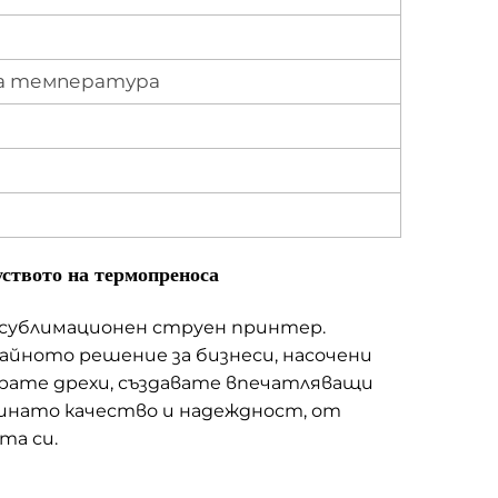
на температура
ството на термопреноса
 сублимационен струен принтер.
айното решение за бизнеси, насочени
ирате дрехи, създавате впечатляващи
инато качество и надеждност, от
та си.