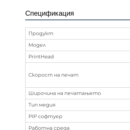
Спецификация
Продукт
Модел
PrintHead
Скорост на печат
Широчина на печатањето
Тип медия
РIP софтуер
Работна среда