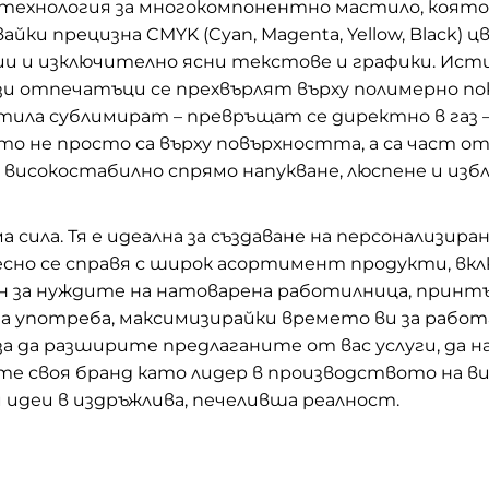
 технология за многокомпонентно мастило, коят
и прецизна CMYK (Cyan, Magenta, Yellow, Black) 
ии и изключително ясни текстове и графики. Исти
зи отпечатъци се прехвърлят върху полимерно п
а сублимират – превръщат се директно в газ – и
то не просто са върху повърхността, а са част о
 високостабилно спрямо напукване, люспене и изб
 сила. Тя е идеална за създаване на персонализир
есно се справя с широк асортимент продукти, вк
аден за нуждите на натоварена работилница, прин
а употреба, максимизирайки времето ви за работ
за да разширите предлаганите от вас услуги, да
те своя бранд като лидер в производството на в
идеи в издръжлива, печеливша реалност.