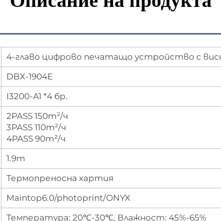
Описание на продукта
4-главо цифрово печатащо устройство с вис
DBX-1904E
I3200-A1 *4 бр.
2PASS 150m²/ч
3PASS 110m²/ч
4PASS 90m²/ч
1.9m
Термопреносна хартия
Maintop6.0/photoprint/ONYX
Температура: 20℃-30℃, Влажност: 45%-65%