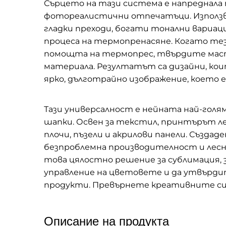
Сърцето на тази система е напреднала
фотореалистични отпечатъци. Използвайк
гладки преходи, богати тонални вариац
процеса на термопренасяне. Когато те
помощта на термопрес, твърдите мастил
материала. Резултатът са дизайни, кои
ярко, дълготрайно изображение, което е
Тази универсалност е нейната най-голяма
шапки. Освен за текстил, принтърът л
плочи, пъзели и акрилови панели. Създ
безпроблемна производителност и лесн
това цялостно решение за сублимация, 
управление на цветовете и да утвърди
продукти. Превърнете креативните си 
Описание на продукта