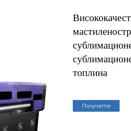
Висококачест
мастиленостр
сублимационе
сублимационе
топлина
Получете
оферта