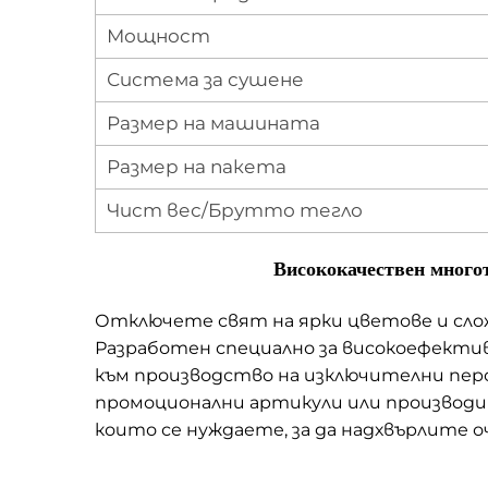
Мощност
Система за сушене
Размер на машината
Размер на пакета
Чист вес/Брутто тегло
Висококачествен много
Отключете свят на ярки цветове и сло
Разработен специално за високоефектив
към производство на изключителни пер
промоционални артикули или производи
които се нуждаете, за да надхвърлите 