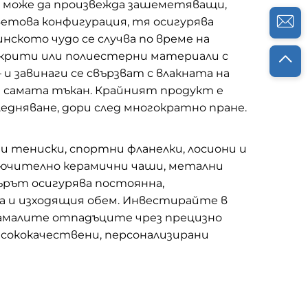
о може да произвежда зашеметяващи,
цветова конфигурация, тя осигурява
нското чудо се случва по време на
окрити или полиестерни материали с
 завинаги се свързват с влакната на
т самата тъкан. Крайният продукт е
ледняване, дори след многократно пране.
ани тениски, спортни фланелки, лосиони и
лючително керамични чаши, метални
търът осигурява постоянна,
а и изходящия обем. Инвестирайте в
 намалите отпадъците чрез прецизно
исококачествени, персонализирани