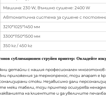
Машина: 230 W, Външно сушене: 2400 W
Автоматична система за сушене с постоян
3210*1025*1450 мм
3300*1150*1500 мм
350 кг / 450 кг
тонов сублимационен струйен принтер: Овладейте изку
жни детайли с нашия професионален многотонов
ни приложения за термопренос, този апарат е кр
сонализирани стоки. Независимо дали персонализ
те меки табели, този принтер осигурява ненадм
очакванията на клиентите и да увеличите печалба