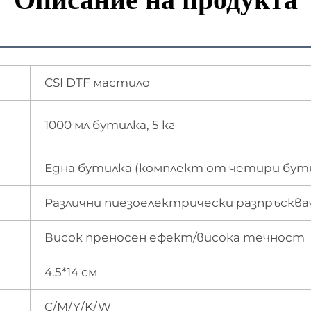
CSI DTF мастило
1000 мл бутилка, 5 кг
Една бутилка (комплект от четири бут
Различни пиезоелектрически разпръсква
Висок преносен ефект/висока течност
4.5*14 см
C/M/Y/K/W