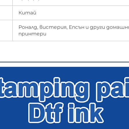
Китай
Роналд, вистерия, Епсън и други домаш
принтери