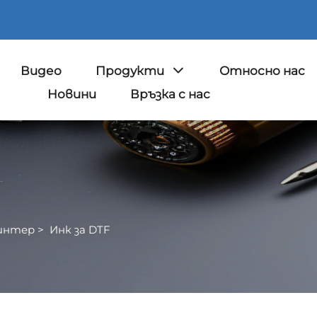
Видео
Продукти
Относно нас
Новини
Връзка с нас
интер
>
Инк за DTF