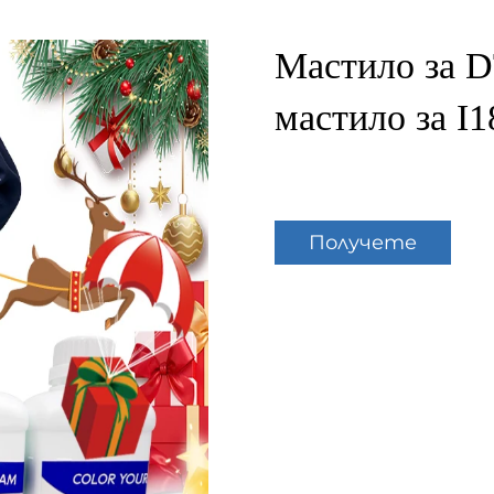
Мастило за D
мастило за I1
Получете
оферта