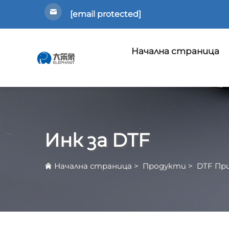
[email protected]
Начална страница
Инк за DTF
Начална страница
>
Продукти
>
DTF Пр