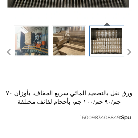
ورق نقل بالتصعيد المائي سريع الجفاف، بأوزان ٧٠
جم/٩٠ جم/١٠٠ جم، بأحجام لفائف مختلفة
1600983408849
Spu: