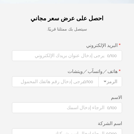
احصل على عرض سعر مجاني
سيتصل بك ممثلنا قريبًا.
البريد الإلكتروني
0/100
هاتف／واتسآب／ويتشات
الرمز
0/100
الاسم
0/100
اسم الشركة
0/200