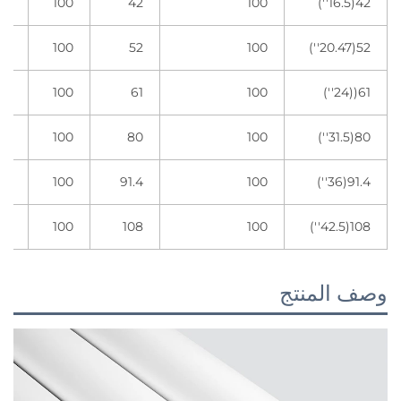
42(16.5'')
100
42
100
4 لفات
52(20.47'')
100
52
100
4 لفات
61((24'')
100
61
100
لُفَ
80(31.5'')
100
80
100
لُفَ
91.4(36'')
100
91.4
100
لُفَ
108(42.5'')
100
108
100
لُفَ
وصف المنتج