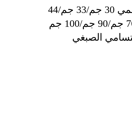
ورق نقل حراري رقمي 30 جم/33 جم/44
جم/50 جم/60 جم/70 جم/90 جم/100 جم
لتسامي الصبغي