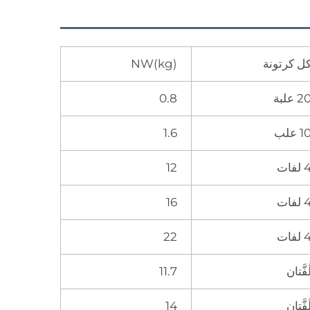
ل كرتونة
NW(kg)
2 علبة
0.8
1 علب
1.6
لفات
12
لفات
16
لفات
22
ُفَّتان
11.7
ُفَّتان
14