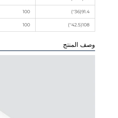
100
91.4(36'')
100
108(42.5'')
وصف المنتج